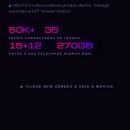
●
+180 DJs e colecionadores já estão dentro · Entrega
automática 24/7 · Acesso vitalício
50K+
35
FAIXAS CURADAS
ANOS DE LEGADO
15+12
270GB
PACKS À SUA ESCOLHA
DE ACERVO REAL
▶ CLIQUE NUM GÊNERO E VEJA A MÁGICA