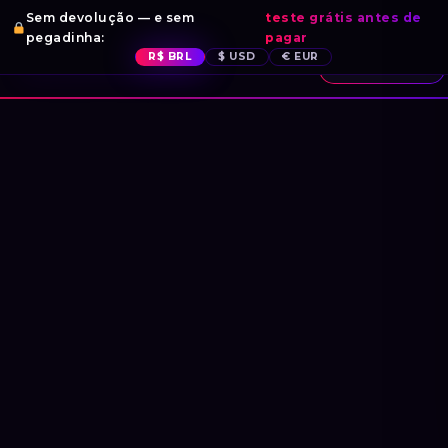
Sem devolução — e sem
teste grátis antes de
pegadinha:
pagar
0
R$ BRL
$ USD
€ EUR
POLEMMICO DVJ
MEU CASE