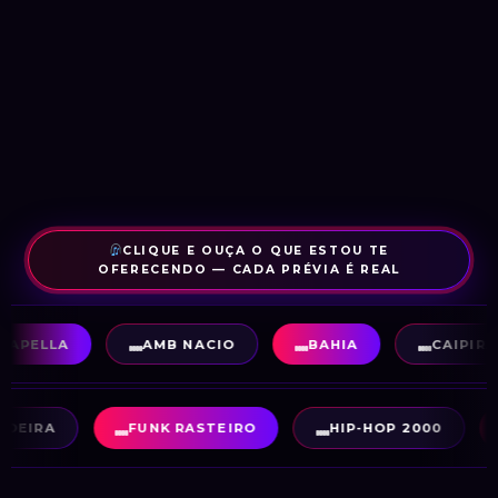
CLIQUE E OUÇA O QUE ESTOU TE
OFERECENDO — CADA PRÉVIA É REAL
APELLA
AMB NACIO
BAHIA
CAIPIRA
ZOEIRA
FUNK RASTEIRO
HIP-HOP 2000