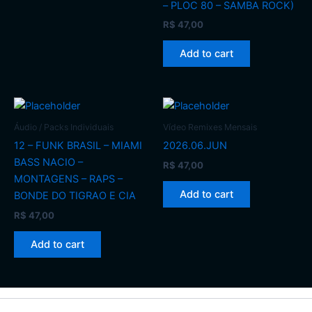
– PLOC 80 – SAMBA ROCK)
R$
47,00
Add to cart
Áudio / Packs Individuais
Vídeo Remixes Mensais
12 – FUNK BRASIL – MIAMI
2026.06.JUN
BASS NACIO –
R$
47,00
MONTAGENS – RAPS –
Add to cart
BONDE DO TIGRAO E CIA
R$
47,00
Add to cart