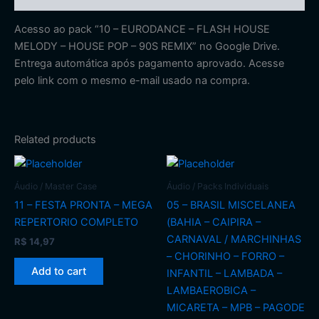
Acesso ao pack “10 – EURODANCE – FLASH HOUSE
MELODY – HOUSE POP – 90S REMIX” no Google Drive.
Entrega automática após pagamento aprovado. Acesse
pelo link com o mesmo e-mail usado na compra.
Related products
Áudio / Master Case
Áudio / Packs Individuais
11 – FESTA PRONTA – MEGA
05 – BRASIL MISCELANEA
REPERTORIO COMPLETO
(BAHIA – CAIPIRA –
CARNAVAL / MARCHINHAS
R$
14,97
– CHORINHO – FORRO –
Add to cart
INFANTIL – LAMBADA –
LAMBAEROBICA –
MICARETA – MPB – PAGODE